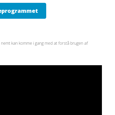
neprogrammet
og nemt kan komme i gang med at forstå brugen af