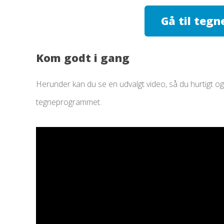
Gå til teg
Kom godt i gang
Herunder kan du se en udvalgt video, så du hurtigt 
tegneprogrammet.