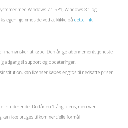
ssystemer med Windows 7.1 SP1, Windows 8.1 og
rks egen hjemmeside ved at klikke på
dette link
.
nser man ønsker at købe. Den årlige abonnementstjeneste
 dig adgang til support og opdateringer.
sinstitution, kan licenser købes engros til nedsatte priser
u er studerende. Du får en 1-årig licens, men vær
an ikke bruges til kommercielle formål.