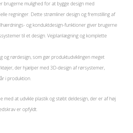
er brugerne mulighed for at bygge design med
lle regninger. Dette strømliner design og fremstilling af
elhærdnings- og konduktdesign-funktioner giver brugerne
ngssystemer til et design. Vejplanlægning og komplette
ing og rørdesign, som gør produktudviklingen meget
ærktøjer, der hjælper med 3D-design af rørsystemer,
r i produktion.
e med at udvikle plastik og støbt deldesign, der er af høj
edskrav er opfyldt.