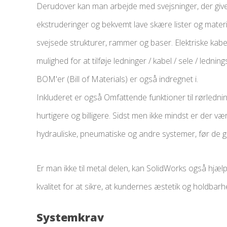
Derudover kan man arbejde med svejsninger, der giv
ekstruderinger og bekvemt lave skære lister og materie
svejsede strukturer, rammer og baser. Elektriske kab
mulighed for at tilføje ledninger / kabel / sele / ledni
BOM'er (Bill of Materials) er også indregnet i.
Inkluderet er også Omfattende funktioner til rørledn
hurtigere og billigere. Sidst men ikke mindst er der v
hydrauliske, pneumatiske og andre systemer, før de gå
Er man ikke til metal delen, kan SolidWorks også hjælp
kvalitet for at sikre, at kundernes æstetik og holdbarh
Systemkrav