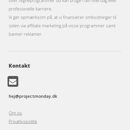
over tegneprogrammer du kan bruge i din hverdag eller
profesionelle karriere.
Vi gør opmærksom på, at vi finansierer omkostninger til
siden via affiliate marketing på visse programmer samt
banner reklamer.
Kontakt
hej@projectmonday.dk
Om os
Privatlivspolitik