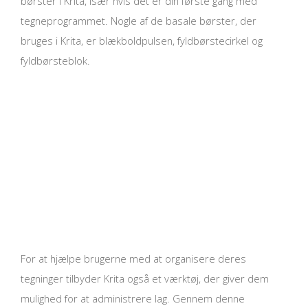
børster i Krita, især hvis det er din første gang med
tegneprogrammet. Nogle af de basale børster, der
bruges i Krita, er blækboldpulsen, fyldbørstecirkel og
fyldbørsteblok.
For at hjælpe brugerne med at organisere deres
tegninger tilbyder Krita også et værktøj, der giver dem
mulighed for at administrere lag. Gennem denne