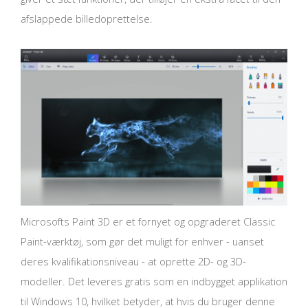
afslappede billedoprettelse.
Microsofts Paint 3D er et fornyet og opgraderet Classic
Paint-værktøj, som gør det muligt for enhver - uanset
deres kvalifikationsniveau - at oprette 2D- og 3D-
modeller. Det leveres gratis som en indbygget applikation
til Windows 10, hvilket betyder, at hvis du bruger denne