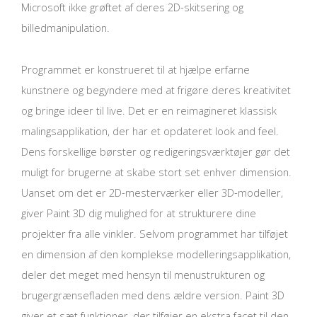
Microsoft ikke grøftet af deres 2D-skitsering og
billedmanipulation.
Programmet er konstrueret til at hjælpe erfarne
kunstnere og begyndere med at frigøre deres kreativitet
og bringe ideer til live. Det er en reimagineret klassisk
malingsapplikation, der har et opdateret look and feel.
Dens forskellige børster og redigeringsværktøjer gør det
muligt for brugerne at skabe stort set enhver dimension.
Uanset om det er 2D-mesterværker eller 3D-modeller,
giver Paint 3D dig mulighed for at strukturere dine
projekter fra alle vinkler. Selvom programmet har tilføjet
en dimension af den komplekse modelleringsapplikation,
deler det meget med hensyn til menustrukturen og
brugergrænsefladen med dens ældre version. Paint 3D
giver et sæt funktioner, der tilføjer en ekstra facet til den