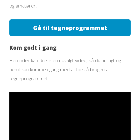
og amatører.
Gå til tegneprogrammet
Kom godt i gang
Herunder kan du se en udvalgt video, så du hurtigt og
nemt kan komme i gang med at forstå brugen af
tegneprogrammet.