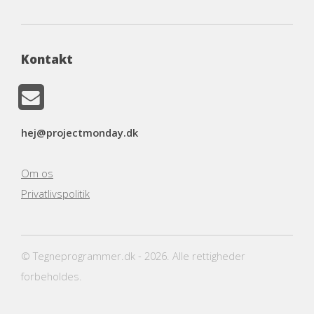
Kontakt
hej@projectmonday.dk
Om os
Privatlivspolitik
© Tegneprogrammer.dk - 2026. Alle rettigheder
forbeholdes.