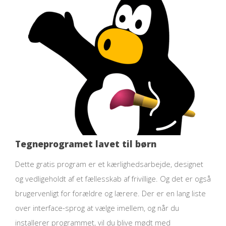
Tegneprogramet lavet til børn
Dette gratis program er et kærlighedsarbejde, designet
og vedligeholdt af et fællesskab af frivillige. Og det er også
brugervenligt for forældre og lærere. Der er en lang liste
over interface-sprog at vælge imellem, og når du
installerer programmet, vil du blive mødt med