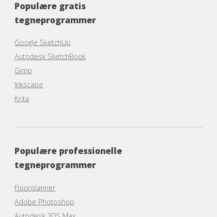
Populære gratis
tegneprogrammer
Google SketchUp
Autodesk SketchBook
Gimp
Inkscape
Krita
Populære professionelle
tegneprogrammer
Floorplanner
Adobe Photoshop
Autodesk 3DS Max