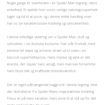
Nogle gange er skønheden i en Spider-Man tegning i dens
enkelhed. Et øjeblik hvor vores venlige nabolagssuperhelt
tager sig tid til at pose, og i denne enkle handling viser
han os sin karakteristiske holdning og selvsikkerhed.
I denne billedlige skildring ser vi Spider-Man, stolt og
selvsikker, i sin ikoniske kostume. Han står frontalt, med
benene let bøjet og armene strakt ud til siden i en
klassisk superheltepose. Hans maske og øjne er det
eneste, der skjuler hans ansigt, men man kan fornemme
hans faste blik og kraftfulde tilstedeværelse.
Der er ingen påtrængende baggrund i denne tegning, intet
der distraherer fra Spider-Mans majestætiske holdning.
Fokus er på hans karakter, hans evne til at stå op for det
gode og beskytte de svage.