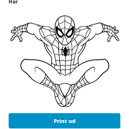
Har
Print ud