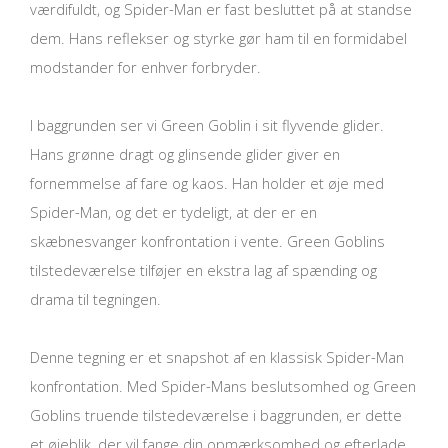
værdifuldt, og Spider-Man er fast besluttet på at standse
dem. Hans reflekser og styrke gør ham til en formidabel
modstander for enhver forbryder.
I baggrunden ser vi Green Goblin i sit flyvende glider.
Hans grønne dragt og glinsende glider giver en
fornemmelse af fare og kaos. Han holder et øje med
Spider-Man, og det er tydeligt, at der er en
skæbnesvanger konfrontation i vente. Green Goblins
tilstedeværelse tilføjer en ekstra lag af spænding og
drama til tegningen.
Denne tegning er et snapshot af en klassisk Spider-Man
konfrontation. Med Spider-Mans beslutsomhed og Green
Goblins truende tilstedeværelse i baggrunden, er dette
et øjeblik, der vil fange din opmærksomhed og efterlade