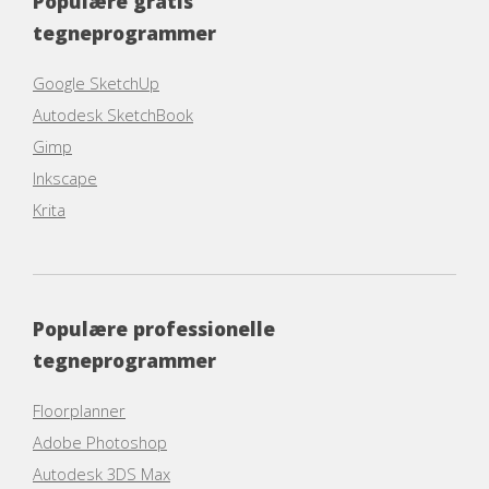
Populære gratis
tegneprogrammer
Google SketchUp
Autodesk SketchBook
Gimp
Inkscape
Krita
Populære professionelle
tegneprogrammer
Floorplanner
Adobe Photoshop
Autodesk 3DS Max