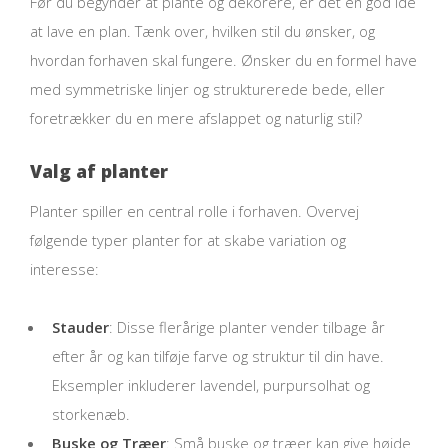
Før du begynder at plante og dekorere, er det en god idé
at lave en plan. Tænk over, hvilken stil du ønsker, og
hvordan forhaven skal fungere. Ønsker du en formel have
med symmetriske linjer og strukturerede bede, eller
foretrækker du en mere afslappet og naturlig stil?
Valg af planter
Planter spiller en central rolle i forhaven. Overvej
følgende typer planter for at skabe variation og
interesse:
Stauder
: Disse flerårige planter vender tilbage år
efter år og kan tilføje farve og struktur til din have.
Eksempler inkluderer lavendel, purpursolhat og
storkenæb.
Buske og Træer
: Små buske og træer kan give højde