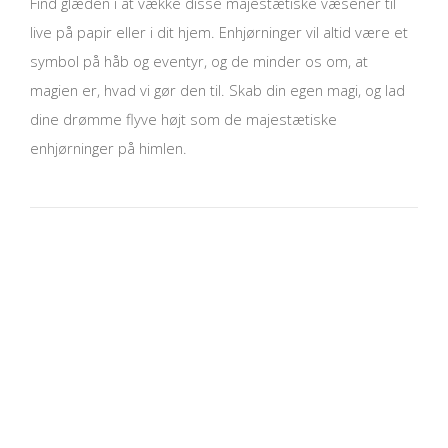
Find glæden i at vække disse majestætiske væsener til
live på papir eller i dit hjem. Enhjørninger vil altid være et
symbol på håb og eventyr, og de minder os om, at
magien er, hvad vi gør den til. Skab din egen magi, og lad
dine drømme flyve højt som de majestætiske
enhjørninger på himlen.