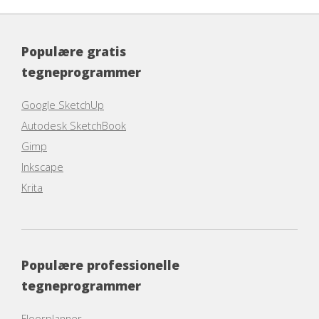
Populære gratis
tegneprogrammer
Google SketchUp
Autodesk SketchBook
Gimp
Inkscape
Krita
Populære professionelle
tegneprogrammer
Floorplanner