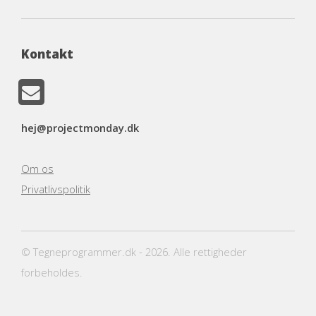
Kontakt
hej@projectmonday.dk
Om os
Privatlivspolitik
© Tegneprogrammer.dk - 2026. Alle rettigheder
forbeholdes.