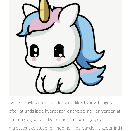
I vores travle verden er der øjeblikke, hvor vi længes
efter at undslippe hverdagen og træde ind i en verden af
ren magi og fantasi. Det er her, enhjørninger, de
majestætiske væsener med horn på panden, træder ind i